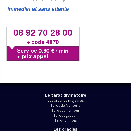
Le tarot divinatoire
Les arcanes majeures
Tarot de Marseille
Tarot de l'amour
Tarot égyptien
Tarot Chinois
Les oracles