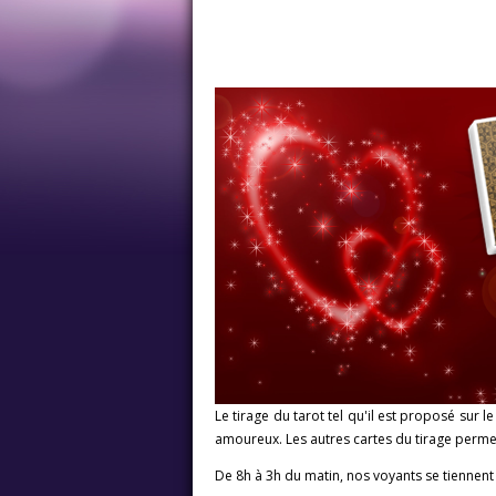
Le tirage du tarot tel qu'il est proposé sur l
amoureux. Les autres cartes du tirage permet
De 8h à 3h du matin, nos voyants se tiennent