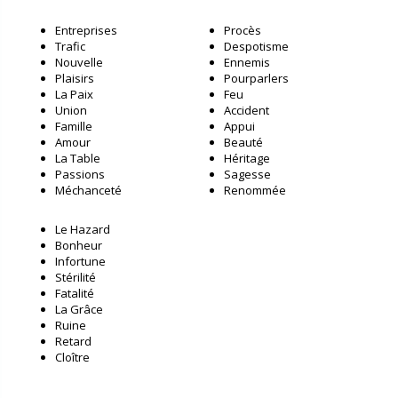
Entreprises
Procès
Trafic
Despotisme
Nouvelle
Ennemis
Plaisirs
Pourparlers
La Paix
Feu
Union
Accident
Famille
Appui
Amour
Beauté
La Table
Héritage
Passions
Sagesse
Méchanceté
Renommée
Le Hazard
Bonheur
Infortune
Stérilité
Fatalité
La Grâce
Ruine
Retard
Cloître