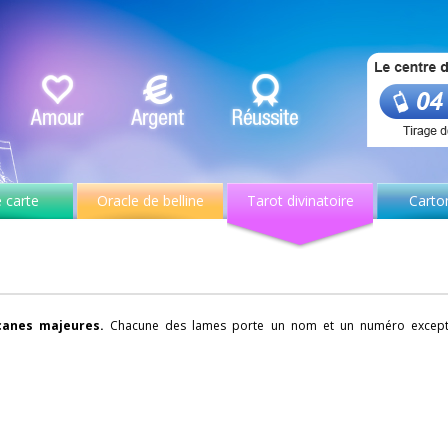
 carte
Oracle de belline
Tarot divinatoire
Carto
canes majeures.
Chacune des lames porte un nom et un numéro excepté