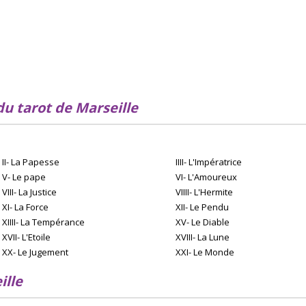
u tarot de Marseille
II- La Papesse
IIII- L'Impératrice
V- Le pape
VI- L'Amoureux
VIII- La Justice
VIIII- L'Hermite
XI- La Force
XII- Le Pendu
XIIII- La Tempérance
XV- Le Diable
XVII- L'Etoile
XVIII- La Lune
XX- Le Jugement
XXI- Le Monde
ille