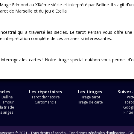
 Mage Edmond au XIXème siècle et interprété par Belline. Il s'agit d'un
rot de Marseille et du jeu d'Eteilla.
estral qui a traversé les siècles. Le tarot Persan vous offre une v
ne interprétation complète de ces arcanes si intéressantes.
 interrogez les cartes ! Notre tirage spécial oui/non vous permet d'o
acles
Les répertoires
Les tirages
Suivez
 Belline
Tarot divinatoire
Tirage tarot
Twitt
 l'amour
Cartomancie
Tirage de carte
Faceb
la triade
Googl
es anges
Pinter
agecarte.fr 2021 - Tous droits réservés -
Conditions générales d'utilisation
-
Go