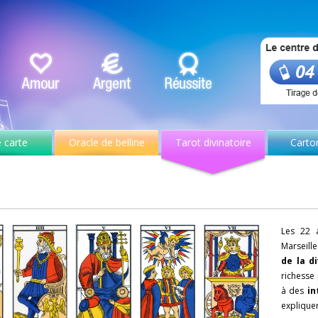
 carte
Oracle de belline
Tarot divinatoire
Carto
Les 22 
Marseille
de la d
richesse
à des
in
expliquer