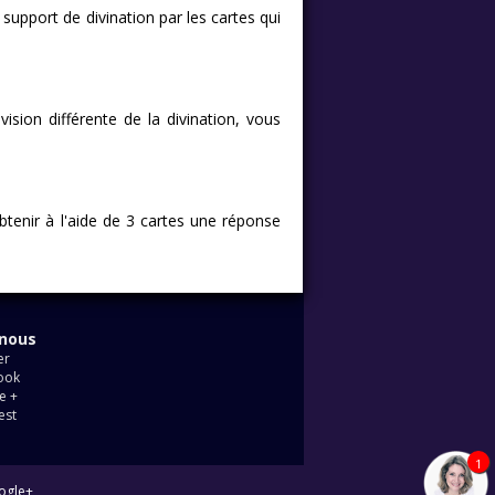
 support de divination par les cartes qui
ision différente de la divination, vous
btenir à l'aide de 3 cartes une réponse
-nous
er
ook
e +
est
1
ogle+