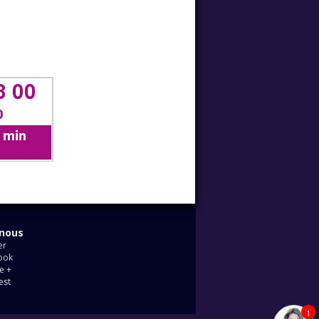
-nous
er
ook
e +
est
1