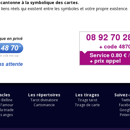
e cantonne à la symbolique des cartes.
s liens réels qui existent entre les symboles et votre propre existence.
acles
Les répertoires
Les tirages
Suivez
 Belline
Tarot divinatoire
Tirage tarot
Twitt
 l'amour
Cartomancie
Tirage de carte
Faceb
la triade
Googl
es anges
Pinter