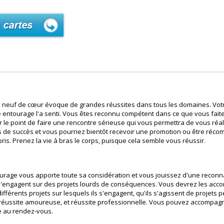
Le neuf de cœur évoque de grandes réussites dans tous les domaines. Votr
tre entourage l'a senti. Vous êtes reconnu compétent dans ce que vous fai
le point de faire une rencontre sérieuse qui vous permettra de vous réali
s de succès et vous pourriez bientôt recevoir une promotion ou être ré
is. Prenez la vie à bras le corps, puisque cela semble vous réussir.
ntourage vous apporte toute sa considération et vous jouissez d'une recon
s'engagent sur des projets lourds de conséquences. Vous devrez les accom
ifférents projets sur lesquels ils s'engagent, qu'ils s'agissent de projets
 réussite amoureuse, et réussite professionnelle. Vous pouvez accompag
e au rendez-vous.