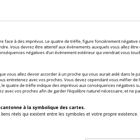
ire face à des imprévus. Le quatre de trèfle, figure foncièrement négative
ndre. Vous devrez être attentif aux évènements auxquels vous allez être
 conséquences négatives d’un évènement extérieur qui viendrait vous tou
e que vous allez devoir accorder à un proche qui vous aurait aidé dans le p
 vous entretenez avec vos proches. Vous devez cependant vous méfier de
fet, le quatre de trèfle indique des imprévus aux conséquences négatives s
nez avec vos proches afin de garder l’équilibre naturel nécessaire, et ne
e cantonne à la symbolique des cartes.
s liens réels qui existent entre les symboles et votre propre existence.