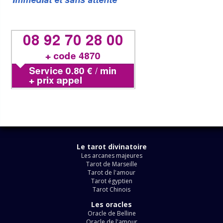
Le tarot divinatoire
Les arcanes majeures
Tarot de Marseille
Tarot de l'amour
Tarot égyptien
Tarot Chinois
Les oracles
Oracle de Belline
Oracle de l'amour