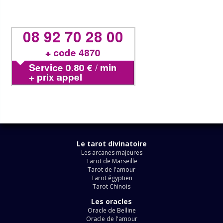
Le tarot divinatoire
Les arcanes majeures
Tarot de Marseille
Tarot de l'amour
Tarot égyptien
Tarot Chinois
Les oracles
Oracle de Belline
Oracle de l'amour