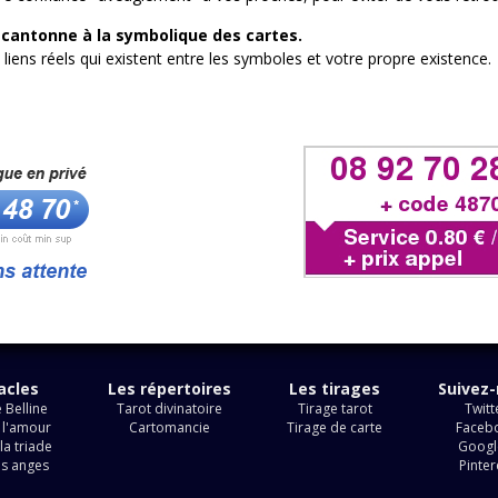
e cantonne à la symbolique des cartes.
s liens réels qui existent entre les symboles et votre propre existence.
acles
Les répertoires
Les tirages
Suivez
 Belline
Tarot divinatoire
Tirage tarot
Twitt
 l'amour
Cartomancie
Tirage de carte
Faceb
la triade
Googl
es anges
Pinter