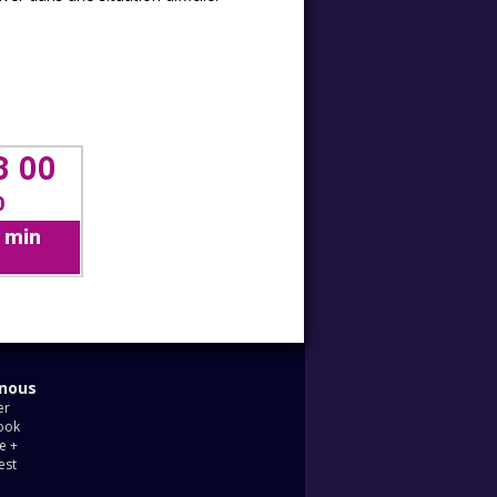
-nous
er
ook
e +
est