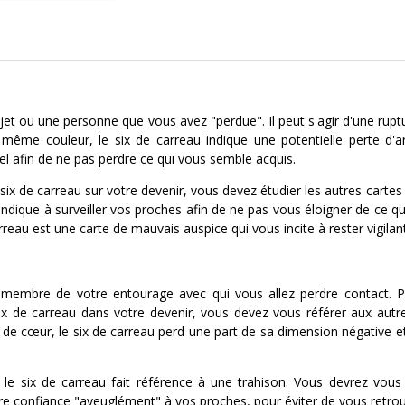
bjet ou une personne que vous avez "perdue". Il peut s'agir d'une rup
 même couleur, le six de carreau indique une potentielle perte d'
nel afin de ne pas perdre ce qui vous semble acquis.
ix de carreau sur votre devenir, vous devez étudier les autres cartes 
indique à surveiller vos proches afin de ne pas vous éloigner de ce q
rreau est une carte de mauvais auspice qui vous incite à rester vigilan
n membre de votre entourage avec qui vous allez perdre contact. 
six de carreau dans votre devenir, vous devez vous référer aux autr
 de cœur, le six de carreau perd une part de sa dimension négative e
 le six de carreau fait référence à une trahison. Vous devrez vous
e confiance "aveuglément" à vos proches, pour éviter de vous retrouve