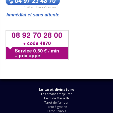
Le tarot divinatoire
Les arcanes majeures
Tarot de Marseille
Tarot de l'amour
Tarot égyptien
Tarot Chinois