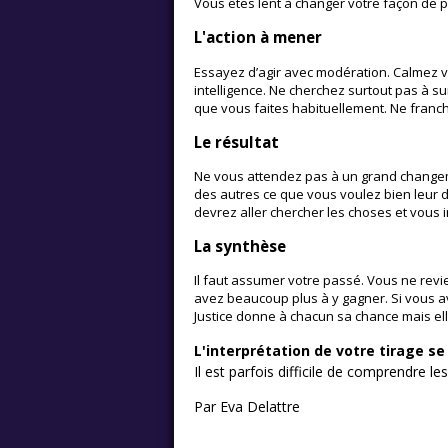
Vous êtes lent à changer votre façon de pe
L'action à mener
Essayez d’agir avec modération. Calmez v
intelligence. Ne cherchez surtout pas à sur
que vous faites habituellement. Ne franchi
Le résultat
Ne vous attendez pas à un grand changemen
des autres ce que vous voulez bien leur do
devrez aller chercher les choses et vous i
La synthèse
Il faut assumer votre passé. Vous ne rev
avez beaucoup plus à y gagner. Si vous av
Justice donne à chacun sa chance mais el
L'interprétation de votre tirage s
Il est parfois difficile de comprendre le
Par Eva Delattre