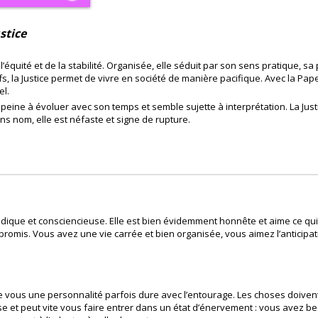
stice
l’équité et de la stabilité. Organisée, elle séduit par son sens pratique, sa 
s, la Justice permet de vivre en société de manière pacifique. Avec la Papes
el.
le peine à évoluer avec son temps et semble sujette à interprétation. La Jus
ns nom, elle est néfaste et signe de rupture.
dique et consciencieuse. Elle est bien évidemment honnête et aime ce qui est
mpromis. Vous avez une vie carrée et bien organisée, vous aimez l’anticip
de vous une personnalité parfois dure avec l’entourage. Les choses doive
e et peut vite vous faire entrer dans un état d’énervement : vous avez be