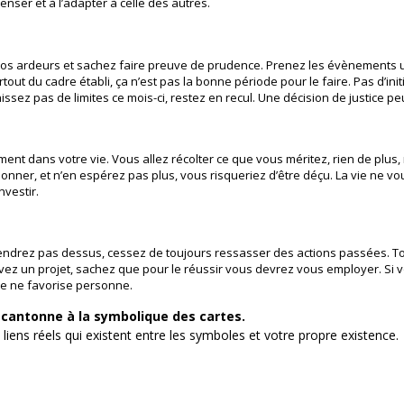
nser et à l’adapter à celle des autres.
os ardeurs et sachez faire preuve de prudence. Prenez les évènements un
tout du cadre établi, ça n’est pas la bonne période pour le faire. Pas d’ini
ssez pas de limites ce mois-ci, restez en recul. Une décision de justice pe
t dans votre vie. Vous allez récolter ce que vous méritez, rien de plus,
nner, et n’en espérez pas plus, vous risqueriez d’être déçu. La vie ne vou
nvestir.
iendrez pas dessus, cessez de toujours ressasser des actions passées. To
ez un projet, sachez que pour le réussir vous devrez vous employer. Si vo
le ne favorise personne.
e cantonne à la symbolique des cartes.
s liens réels qui existent entre les symboles et votre propre existence.