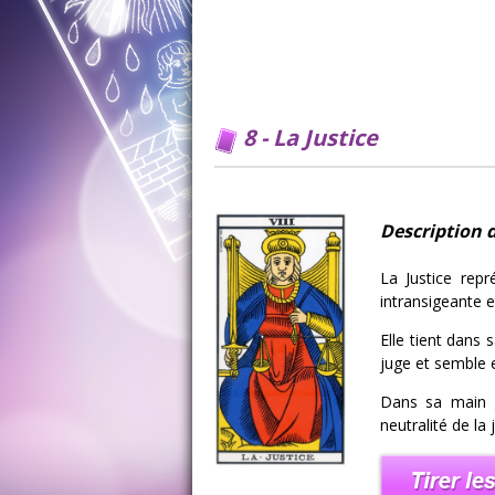
8 - La Justice
Description d
La Justice rep
intransigeante e
Elle tient dans 
juge et semble e
Dans sa main ga
neutralité de la