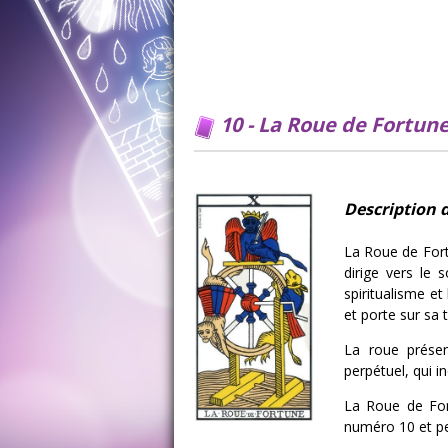
10 - La Roue de Fortun
Description d
La Roue de Fort
dirige vers le 
spiritualisme et
et porte sur sa 
La roue présen
perpétuel, qui i
La Roue de For
numéro 10 et pe