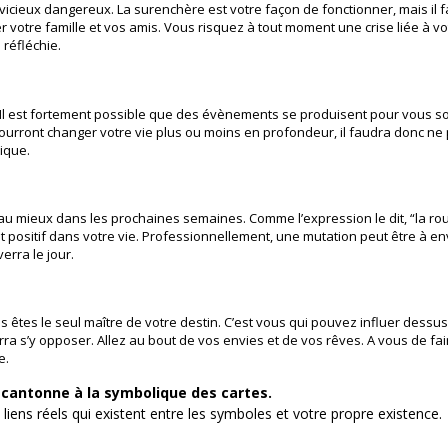
vicieux dangereux. La surenchère est votre façon de fonctionner, mais il 
 votre famille et vos amis. Vous risquez à tout moment une crise liée à vo
réfléchie.
Il est fortement possible que des évènements se produisent pour vous so
ourront changer votre vie plus ou moins en profondeur, il faudra donc ne p
ique.
u mieux dans les prochaines semaines. Comme l’expression le dit, “la rou
positif dans votre vie. Professionnellement, une mutation peut être à en
erra le jour.
êtes le seul maître de votre destin. C’est vous qui pouvez influer dessus, 
rra s’y opposer. Allez au bout de vos envies et de vos rêves. A vous de fa
e.
e cantonne à la symbolique des cartes.
s liens réels qui existent entre les symboles et votre propre existence.