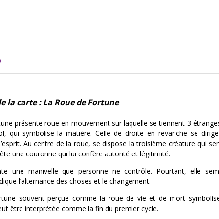
e
e la carte : La Roue de Fortune
une présente roue en mouvement sur laquelle se tiennent 3 étranges
sol, qui symbolise la matière. Celle de droite en revanche se dirige
 l’esprit. Au centre de la roue, se dispose la troisième créature qui se
tête une couronne qui lui confère autorité et légitimité.
te une manivelle que personne ne contrôle. Pourtant, elle se
ndique l’alternance des choses et le changement.
tune souvent perçue comme la roue de vie et de mort symbolise 
ut être interprétée comme la fin du premier cycle.