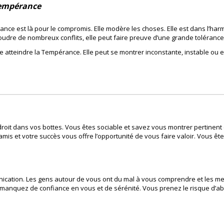
 Tempérance
érance est là pour le compromis. Elle modère les choses. Elle est dans l’harm
soudre de nombreux conflits, elle peut faire preuve d’une grande tolérance
vite atteindre la Tempérance. Elle peut se montrer inconstante, instable o
oit dans vos bottes. Vous êtes sociable et savez vous montrer pertinent e
amis et votre succès vous offre l’opportunité de vous faire valoir. Vous ê
ication. Les gens autour de vous ont du mal à vous comprendre et les 
 manquez de confiance en vous et de sérénité. Vous prenez le risque d’a